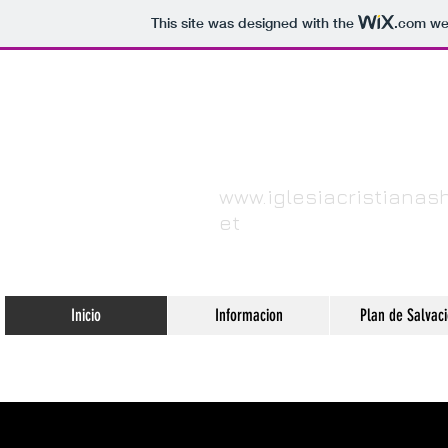
This site was designed with the
.com
web
Iglesia Cristia
www.iglesiacristianas
et
Inicio
Informacion
Plan de Salvac